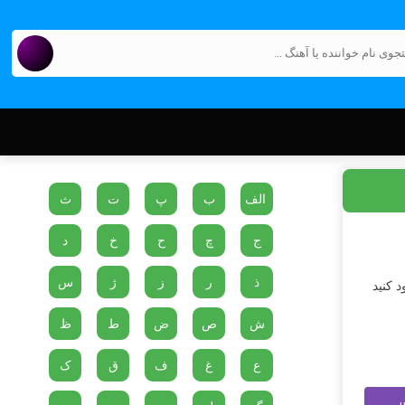
الف
ب
پ
ت
ث
ج
چ
ح
خ
د
ذ
ر
ز
ژ
س
 کنید
ش
ص
ض
ط
ظ
ع
غ
ف
ق
ک