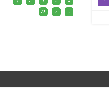
طلب
گ
ل
م
ن
و
ه
ی
AZ