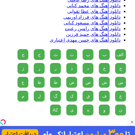
دانلود آهنگ های محمد کیانی
دانلود آهنگ های عطا تقوایی
دانلود آهنگ های فرزاد اوریمی
دانلود آهنگ های مسعود کیانی
دانلود آهنگ های رامین رعیت
دانلود آهنگ های حمید فرزین
دانلود آهنگ های حسن مهدی اعتباری
الف
ب
پ
ت
ث
ج
چ
ح
خ
د
ذ
ر
ز
ژ
س
ش
ص
ض
ط
ظ
ع
غ
ف
ق
ک
گ
ل
م
ن
و
ه
ی
AZ
دو پناهگاه در مقابل مصیبت های زندگی وجود دارد، موسیقی و گربه
ها...