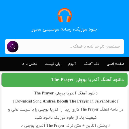
جلوه موزیک، رسانه موسیقی محور
صفحه اصلی
تک آهنگ
آلبوم
پلی لیست
تماس با ما
دانلود آهنگ آندریا بوچلی The Prayer
دانلود آهنگ آندریا بوچلی The Prayer
Andrea Bocelli
The Prayer
In
JelvehMusic |
| Download Song
در ادامه آهنگ The Prayer کاری زیبا از
آندریا بوچلی
را با سرعت عالی و
کیفیت بالا از جلوه موزیک دانلود کنید
♪ پخش آنلاین + متن ترانه The Prayer آندریا بوچلی ♪