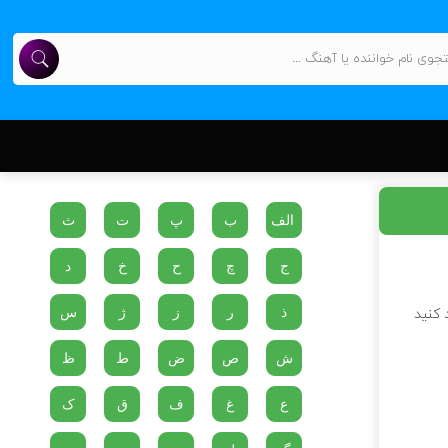
الف
ب
پ
ت
ث
ج
چ
ح
خ
د
ذ
ر
ز
ژ
س
 کنید
ش
ص
ض
ط
ظ
ع
غ
ف
ق
ک