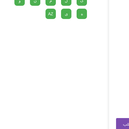
گ
ل
م
ن
و
ه
ی
AZ
طلب