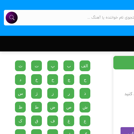
الف
ب
پ
ت
ث
ج
چ
ح
خ
د
ذ
ر
ز
ژ
س
 کنید
ش
ص
ض
ط
ظ
ع
غ
ف
ق
ک
لب