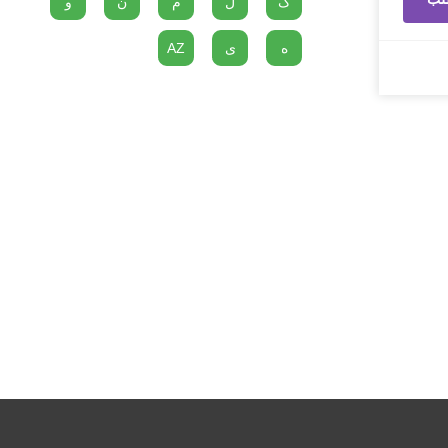
گ
ل
م
ن
و
ه
ی
AZ