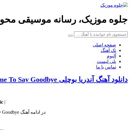
جلوه موزیک، رسانه موسیقی محو
صفحه اصلی
تک آهنگ
آلبوم
پلی لیست
تماس با ما
دانلود آهنگ آندریا بوچلی Time To Say Goodbye
 |
| Download Song
در ادامه آهنگ Time To Say Goodbye کاری زیبا از