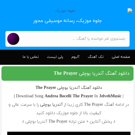
جلوه موزیک، رسانه موسیقی محور
صفحه اصلی
تک آهنگ
آلبوم
پلی لیست
تماس با ما
دانلود آهنگ آندریا بوچلی The Prayer
دانلود آهنگ آندریا بوچلی The Prayer
Andrea Bocelli
The Prayer
In
JelvehMusic |
| Download Song
در ادامه آهنگ The Prayer کاری زیبا از
آندریا بوچلی
را با سرعت عالی و
کیفیت بالا از جلوه موزیک دانلود کنید
♪ پخش آنلاین + متن ترانه The Prayer آندریا بوچلی ♪