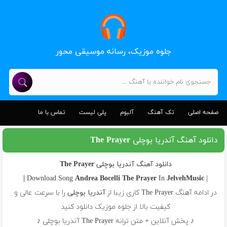
جلوه موزیک، رسانه موسیقی محور
صفحه اصلی
تک آهنگ
آلبوم
پلی لیست
تماس با ما
دانلود آهنگ آندریا بوچلی The Prayer
دانلود آهنگ آندریا بوچلی The Prayer
Andrea Bocelli
The Prayer
In
JelvehMusic |
| Download Song
در ادامه آهنگ The Prayer کاری زیبا از
آندریا بوچلی
را با سرعت عالی و
کیفیت بالا از جلوه موزیک دانلود کنید
♪ پخش آنلاین + متن ترانه The Prayer آندریا بوچلی ♪