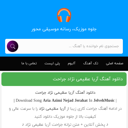
جلوه موزیک، رسانه موسیقی محور
صفحه اصلی
تک آهنگ
آلبوم
پلی لیست
تماس با ما
دانلود آهنگ آریا عظیمی نژاد جراحت
دانلود آهنگ آریا عظیمی نژاد جراحت
Aria Azimi Nejad
Jerahat
In
JelvehMusic |
| Download Song
در ادامه آهنگ جراحت کاری زیبا از
آریا عظیمی نژاد
را با سرعت عالی و
کیفیت بالا از جلوه موزیک دانلود کنید
♪ پخش آنلاین + متن ترانه جراحت آریا عظیمی نژاد ♪