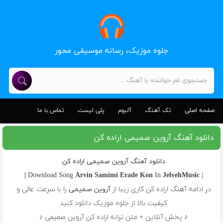
جلوه موزیک، رسانه موسیقی محور
صفحه اصلی
تک آهنگ
آلبوم
پلی لیست
تماس با ما
دانلود آهنگ آروین صمیمی اراده کن
دانلود آهنگ آروین صمیمی اراده کن
Arvin Samimi
Erade Kon
In
JelvehMusic |
| Download Song
در ادامه آهنگ اراده کن کاری زیبا از
آروین صمیمی
را با سرعت عالی و
کیفیت بالا از جلوه موزیک دانلود کنید
♪ پخش آنلاین + متن ترانه اراده کن آروین صمیمی ♪