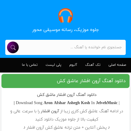
جلوه موزیک، رسانه موسیقی محور
صفحه اصلی
تک آهنگ
آلبوم
پلی لیست
تماس با ما
دانلود آهنگ آرون افشار عاشق کش
دانلود آهنگ آرون افشار عاشق کش
Aron Afshar
Ashegh Kosh
In
JelvehMusic |
| Download Song
در ادامه آهنگ عاشق کش کاری زیبا از
آرون افشار
را با سرعت عالی و
کیفیت بالا از جلوه موزیک دانلود کنید
♪ پخش آنلاین + متن ترانه عاشق کش آرون افشار ♪