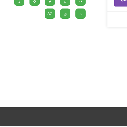
گ
ل
م
ن
و
ه
ی
AZ