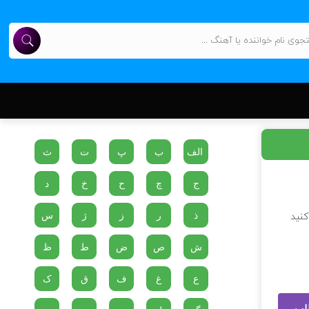
الف
ب
پ
ت
ث
ج
چ
ح
خ
د
ذ
ر
ز
ژ
س
کنید
ش
ص
ض
ط
ظ
ع
غ
ف
ق
ک
لب