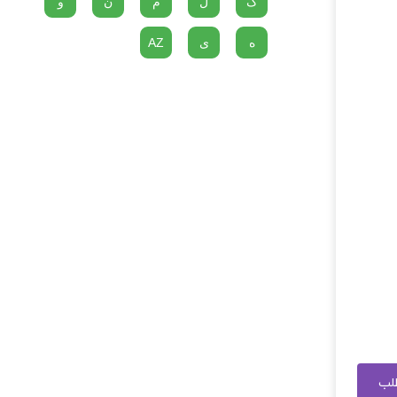
گ
ل
م
ن
و
ه
ی
AZ
طلب