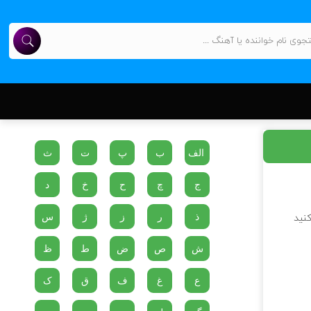
الف
ب
پ
ت
ث
ج
چ
ح
خ
د
ذ
ر
ز
ژ
س
کنید
ش
ص
ض
ط
ظ
ع
غ
ف
ق
ک