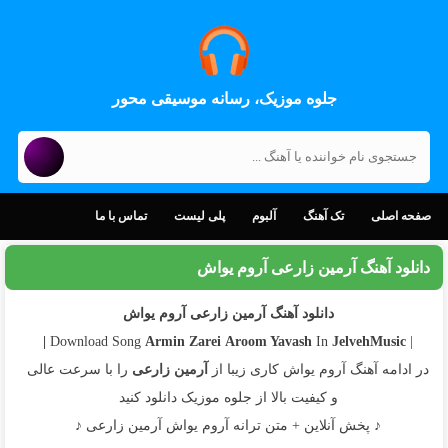
جلوه موزیک، رسانه موسیقی محور
صفحه اصلی
تک آهنگ
آلبوم
پلی لیست
تماس با ما
دانلود آهنگ آرمین زارعی آروم یواش
دانلود آهنگ آرمین زارعی آروم یواش
Armin Zarei
Aroom Yavash
In
JelvehMusic |
| Download Song
در ادامه آهنگ آروم یواش کاری زیبا از
آرمین زارعی
را با سرعت عالی
و کیفیت بالا از جلوه موزیک دانلود کنید
♪ پخش آنلاین + متن ترانه آروم یواش آرمین زارعی ♪