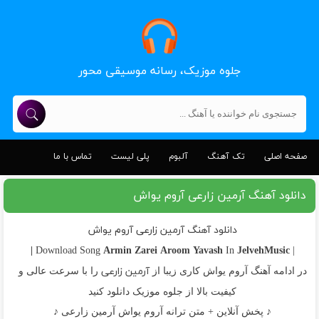
جلوه موزیک، رسانه موسیقی محور
صفحه اصلی
تک آهنگ
آلبوم
پلی لیست
تماس با ما
دانلود آهنگ آرمین زارعی آروم یواش
دانلود آهنگ آرمین زارعی آروم یواش
Armin Zarei
Aroom Yavash
JelvehMusic |
In
| Download Song
آرمین زارعی
در ادامه آهنگ آروم یواش کاری زیبا از
را با سرعت عالی و
کیفیت بالا از جلوه موزیک دانلود کنید
♪ پخش آنلاین + متن ترانه آروم یواش آرمین زارعی ♪