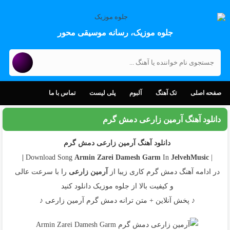
جلوه موزیک، رسانه موسیقی محور
صفحه اصلی
تک آهنگ
آلبوم
پلی لیست
تماس با ما
دانلود آهنگ آرمین زارعی دمش گرم
دانلود آهنگ آرمین زارعی دمش گرم
Armin Zarei
Damesh Garm
In
JelvehMusic |
| Download Song
در ادامه آهنگ دمش گرم کاری زیبا از
آرمین زارعی
را با سرعت عالی
و کیفیت بالا از جلوه موزیک دانلود کنید
♪ پخش آنلاین + متن ترانه دمش گرم آرمین زارعی ♪