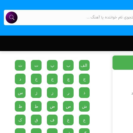
الف
ب
پ
ت
ث
ج
چ
ح
خ
د
ذ
ر
ز
ژ
س
د
ش
ص
ض
ط
ظ
ع
غ
ف
ق
ک