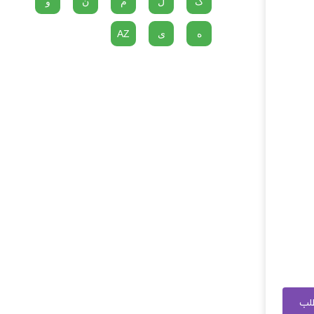
گ
ل
م
ن
و
ه
ی
AZ
طلب