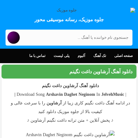
جلوه موزیک، رسانه موسیقی محور
صفحه اصلی
تک آهنگ
آلبوم
پلی لیست
تماس با ما
دانلود آهنگ آرشاوین داغت نگینم
دانلود آهنگ آرشاوین داغت نگینم
Arshavin
Daghet Neginom
In
JelvehMusic |
| Download Song
در ادامه آهنگ داغت نگینم کاری زیبا از
آرشاوین
را با سرعت عالی و
کیفیت بالا از جلوه موزیک دانلود کنید
♪ پخش آنلاین + متن ترانه داغت نگینم آرشاوین ♪