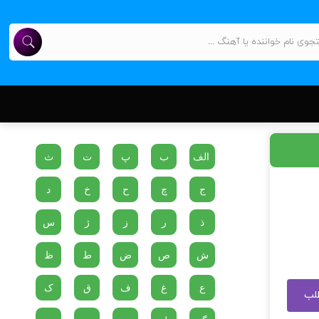
الف
ب
پ
ت
ث
ج
چ
ح
خ
د
ذ
ر
ز
ژ
س
ش
ص
ض
ط
ظ
ع
غ
ف
ق
ک
طلب